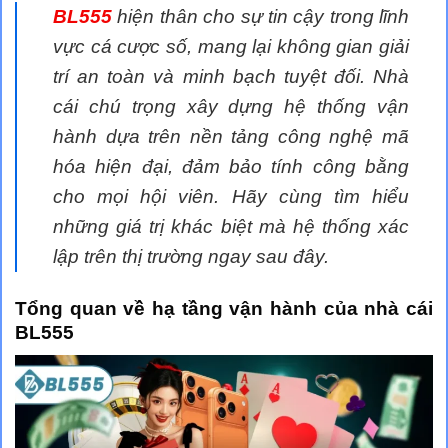
BL555
hiện thân cho sự tin cậy trong lĩnh
vực cá cược số, mang lại không gian giải
trí an toàn và minh bạch tuyệt đối. Nhà
cái chú trọng xây dựng hệ thống vận
hành dựa trên nền tảng công nghệ mã
hóa hiện đại, đảm bảo tính công bằng
cho mọi hội viên. Hãy cùng tìm hiểu
những giá trị khác biệt mà hệ thống xác
lập trên thị trường ngay sau đây.
Tổng quan về hạ tầng vận hành của nhà cái
BL555