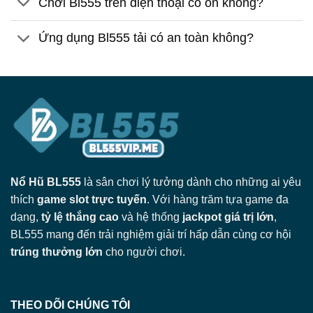
Chơi Bl555 trên điện thoại có ổn không?
Những thông số trên khẳng định sự đầu tư bài bản về nền
tảng hạ tầng, giúp người chơi hoàn toàn yên tâm về tính
Ứng dụng Bl555 tải có an toàn không?
bảo mật. Đặc biệt, tốc độ giao dịch siêu tốc và hệ thống hỗ
trợ 24/7 chính là điểm cộng lớn giúp tối ưu hóa trải nghiệm
giải trí mà không gặp bất kỳ rào cản nào.
Các loại hình dịch vụ giải trí chủ lực
tại BL555
Nổ Hũ BL555
là sân chơi lý tưởng dành cho những ai yêu
thích
game slot trực tuyến
. Với hàng trăm tựa game đa
dạng,
tỷ lệ thắng cao
và hệ thống
jackpot giá trị lớn
,
BL555 mang đến trải nghiệm giải trí hấp dẫn cùng cơ hội
trúng thưởng lớn
cho người chơi.
THEO DÕI CHÚNG TÔI