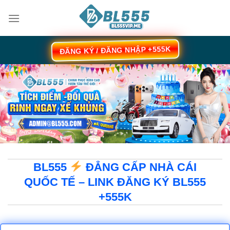
Bỏ
qua
nội
dung
ĐĂNG KÝ / ĐĂNG NHẬP +555K
BL555
ĐẲNG CẤP NHÀ CÁI
QUỐC TẾ – LINK ĐĂNG KÝ BL555
+555K